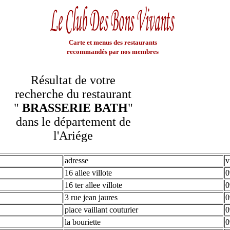
Carte et menus des restaurants
recommandés par nos membres
Résultat de votre
recherche du restaurant
"
BRASSERIE BATH
"
dans le département de
l'Ariége
adresse
v
16 allee villote
0
16 ter allee villote
0
3 rue jean jaures
0
place vaillant couturier
0
la bouriette
0