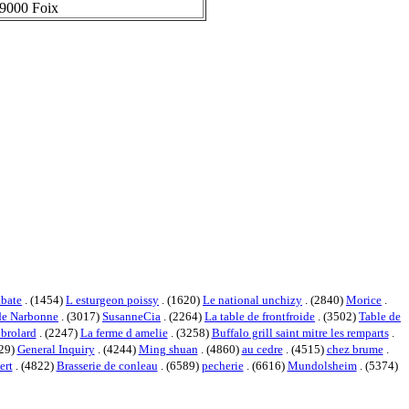
9000 Foix
abate
. (1454)
L esturgeon poissy
. (1620)
Le national unchizy
. (2840)
Morice
.
ide Narbonne
. (3017)
SusanneCia
. (2264)
La table de frontfroide
. (3502)
Table de
 brolard
. (2247)
La ferme d amelie
. (3258)
Buffalo grill saint mitre les remparts
.
029)
General Inquiry
. (4244)
Ming shuan
. (4860)
au cedre
. (4515)
chez brume
.
ert
. (4822)
Brasserie de conleau
. (6589)
pecherie
. (6616)
Mundolsheim
. (5374)