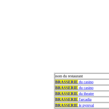
nom du restaurant
BRASSERIE
du casino
BRASSERIE
du casino
BRASSERIE
du theatre
BRASSERIE
l'arcadia
BRASSERIE
le pyreval