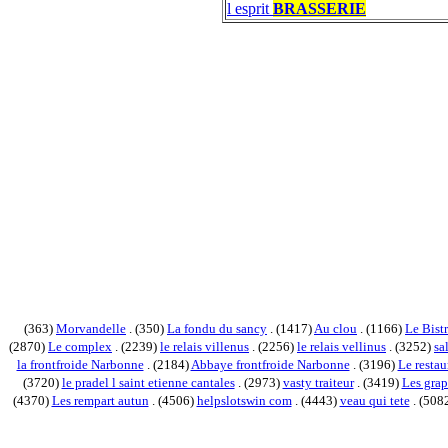
l esprit
BRASSERIE
(363)
Morvandelle
. (350)
La fondu du sancy
. (1417)
Au clou
. (1166)
Le Bistr
(2870)
Le complex
. (2239)
le relais villenus
. (2256)
le relais vellinus
. (3252)
sa
la frontfroide Narbonne
. (2184)
Abbaye frontfroide Narbonne
. (3196)
Le restau
(3720)
le pradel l saint etienne cantales
. (2973)
vasty traiteur
. (3419)
Les grap
(4370)
Les rempart autun
. (4506)
helpslotswin com
. (4443)
veau qui tete
. (508