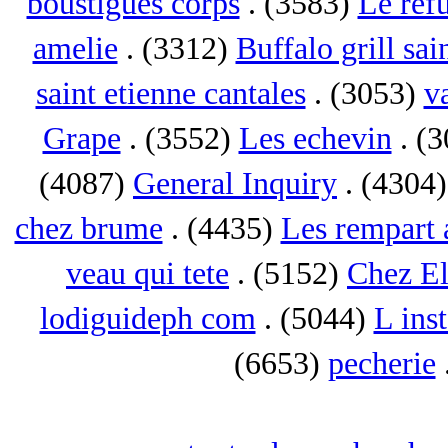
boustigues corps
. (3583)
Le ref
amelie
. (3312)
Buffalo grill sai
saint etienne cantales
. (3053)
va
Grape
. (3552)
Les echevin
. (
(4087)
General Inquiry
. (4304
chez brume
. (4435)
Les rempart 
veau qui tete
. (5152)
Chez El
lodiguideph com
. (5044)
L inst
(6653)
pecherie