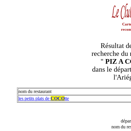
Carte
recom
Résultat d
recherche du 
"
PIZ A 
dans le dépar
l'Arié
nom du restaurant
les petits plats de
COCO
tte
dépa
nom du res