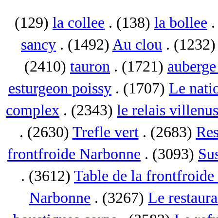
(129)
la collee
. (138)
la bollee
.
sancy
. (1492)
Au clou
. (1232
(2410)
tauron
. (1721)
auberge 
esturgeon poissy
. (1707)
Le nati
complex
. (2343)
le relais villenu
. (2630)
Trefle vert
. (2683)
Res
frontfroide Narbonne
. (3093)
Su
. (3612)
Table de la frontfroid
Narbonne
. (3267)
Le restaur