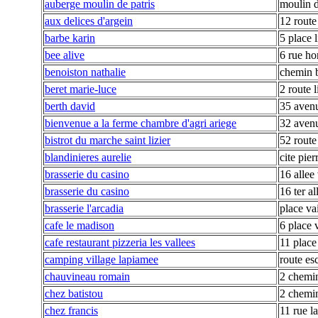
auberge moulin de patris
moulin d
aux delices d'argein
12 route
barbe karin
5 place l
bee alive
6 rue ho
benoiston nathalie
chemin 
beret marie-luce
2 route 
berth david
35 avenu
bienvenue a la ferme chambre d'agri ariege
32 avenu
bistrot du marche saint lizier
52 route
blandinieres aurelie
cite pier
brasserie du casino
16 allee 
brasserie du casino
16 ter al
brasserie l'arcadia
place vai
cafe le madison
6 place v
cafe restaurant pizzeria les vallees
11 place
camping village lapiamee
route es
chauvineau romain
2 chemi
chez batistou
2 chemin
chez francis
11 rue l