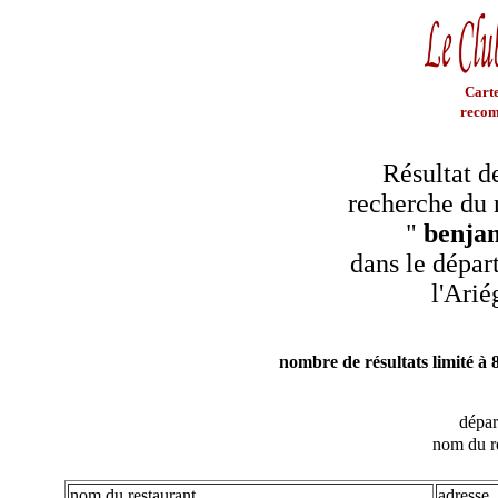
Carte
recom
Résultat d
recherche du 
"
benja
dans le dépar
l'Arié
nombre de résultats limité à 
dépa
nom du r
nom du restaurant
adresse