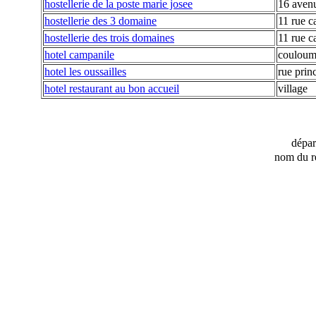
hostellerie de la poste marie josee
16 avenu
hostellerie des 3 domaine
11 rue c
hostellerie des trois domaines
11 rue c
hotel campanile
couloumi
hotel les oussailles
rue prin
hotel restaurant au bon accueil
village
dépa
nom du r