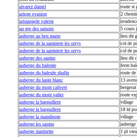
alvarez daniel
route st 
ariege evasion
2 chemin
aristangele valerie
residenc
au gre des saisons
5 cours
auberge au ben marie
lieu dit 
auberge de la sapiniere les orrys
col de p
auberge de la sapiniere les orrys
col de p
auberge des sapins
lieu dit 
auberge du balestie
ferm bal
auberge du balestie shafiq
route de
auberge du lapin blanc
13 avenu
auberge du mont calivert
bergerat
auberge du mont valier
route es
auberge la barguillere
village
auberge la barguillere
18 ld po
auberge la mandinote
village
auberge les sapins
auberge 
auberge marinette
1 pl vie