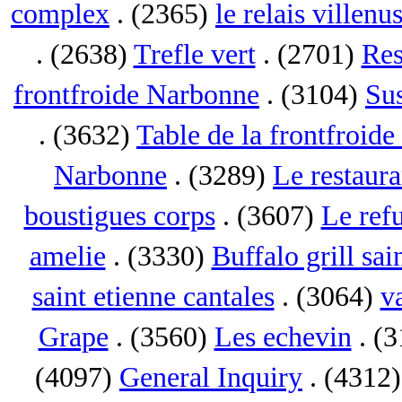
complex
. (2365)
le relais villenu
. (2638)
Trefle vert
. (2701)
Res
frontfroide Narbonne
. (3104)
Su
. (3632)
Table de la frontfroid
Narbonne
. (3289)
Le restaur
boustigues corps
. (3607)
Le ref
amelie
. (3330)
Buffalo grill sai
saint etienne cantales
. (3064)
va
Grape
. (3560)
Les echevin
. (
(4097)
General Inquiry
. (4312