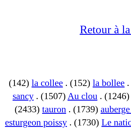
Retour à l
(142)
la collee
. (152)
la bollee
.
sancy
. (1507)
Au clou
. (1246
(2433)
tauron
. (1739)
auberge 
esturgeon poissy
. (1730)
Le nati