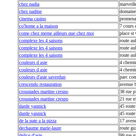
chez nadia
marveill
chez nadine
domaine
cinema casino
promenad
co'home a la maison
7 cours 
come chez meme ailleurs que chez moi
place st 
complexe les 4 saisons
route au
complexe les 4 saisons
route au
complexe les 4 saisons
route au
couleurs d asie
4 chemin
couleurs d asie
4 chemin
couleurs d'asie saverdun
parc com
crescendo restauration
avenue b
croustades martine crespo
38 rue p
croustades martine crespo
21 rue 
darde yannick
45 route
darde yannick
45 route
de la pate a la pizza
17 avenu
dechaume marie-laure
route gu
delice d'asie
99 rue g