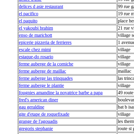
delices d asie restaurant
99 rue g
el pacifico
19 rue m
el paquito
place he
el yakoubi brahim
21 rue v
enso de marichott
village 
epicerie pizzeria de ferrieres
1 avenue
escale chez mimi
village
estaque-do rosario
village
ferme auberge de la corniche
village
ferme auberge de maillac
maillac
ferme auberge las trinquades
las trinc
ferme auberge le plantie
village
fougnies amandine la novatrice barbe a papa
49 route
fred's american diner
boulevar
gau geraldine
bat b isa
gite d'etape de roquefixade
village
grange de l'agouadis
les ther
gregoris stephanie
route st 