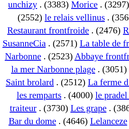
unchizy
. (3383)
Morice
. (3297
(2552)
le relais vellinus
. (35
Restaurant frontfroide
. (2476)
R
SusanneCia
. (2571)
La table de f
Narbonne
. (2523)
Abbaye frontf
la mer Narbonne plage
. (3051
Saint brolard
. (2512)
La ferme d
les remparts
. (4000)
le pradel
traiteur
. (3730)
Les grape
. (38
Bar du dome
. (4646)
Lelanceze