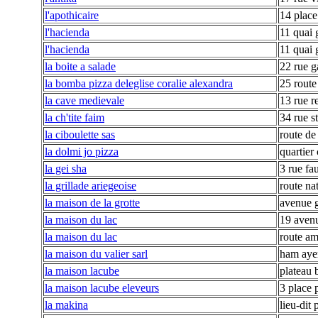
l'apothicaire
14 place
l'hacienda
11 quai 
l'hacienda
11 quai 
la boite a salade
22 rue g
la bomba pizza deleglise coralie alexandra
25 route
la cave medievale
13 rue r
la ch'tite faim
34 rue st
la ciboulette sas
route de 
la dolmi jo pizza
quartier 
la gei sha
3 rue fau
la grillade ariegeoise
route na
la maison de la grotte
avenue g
la maison du lac
19 avenu
la maison du lac
route am
la maison du valier sarl
ham aye
la maison lacube
plateau b
la maison lacube eleveurs
3 place 
la makina
lieu-dit 