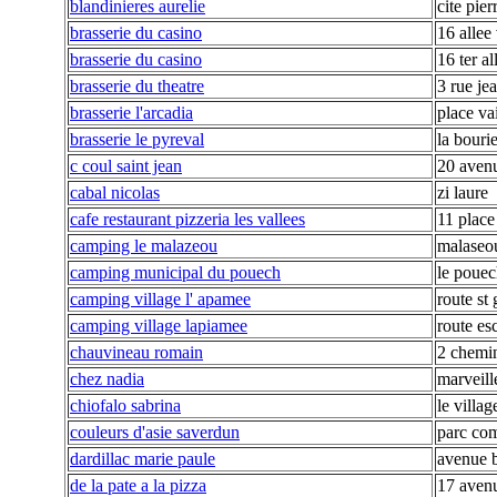
blandinieres aurelie
cite pier
brasserie du casino
16 allee 
brasserie du casino
16 ter al
brasserie du theatre
3 rue je
brasserie l'arcadia
place vai
brasserie le pyreval
la bourie
c coul saint jean
20 aven
cabal nicolas
zi laure
cafe restaurant pizzeria les vallees
11 place
camping le malazeou
malaseo
camping municipal du pouech
le poue
camping village l' apamee
route st 
camping village lapiamee
route es
chauvineau romain
2 chemi
chez nadia
marveill
chiofalo sabrina
le villag
couleurs d'asie saverdun
parc com
dardillac marie paule
avenue b
de la pate a la pizza
17 avenu