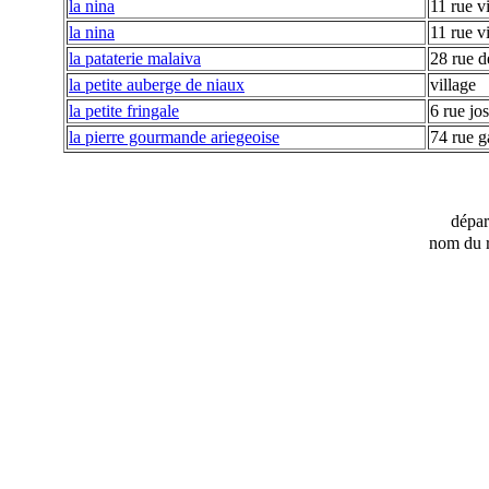
la nina
11 rue v
la nina
11 rue v
la pataterie malaiva
28 rue 
la petite auberge de niaux
village
la petite fringale
6 rue jo
la pierre gourmande ariegeoise
74 rue g
dépa
nom du r