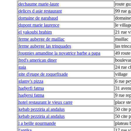
dechaume marie-laure
route gu
delices d asie restaurant
99 rue g
domaine de garabaud
domaine
dupont marie laurence
le villag
el yakoubi brahim
21 rue v
ferme auberge de maillac
maillac
ferme auberge las trinquades
las trinc
fougnies amandine la novatrice barbe a papa
49 route
fred's american diner
boulevar
gaia
24 rue c
gite d'etape de roquefixade
village
glamy's pizza
6 rue pe
hadjerfi fatma
31 avenu
hadjersi fatma
9 rue re
hotel restaurant le vieux carre
place ste
kebab pezziria al andalus
50 cite p
kebab pezziria al andalus
50 cite p
l a beille gourmande
plateau b
l'antika
17 rue v