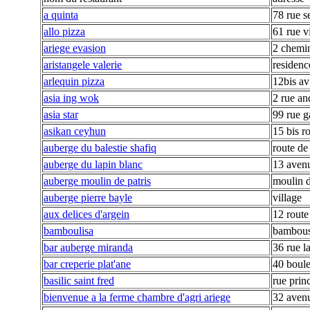
a quinta
78 rue s
allo pizza
61 rue v
ariege evasion
2 chemin
aristangele valerie
residenc
arlequin pizza
12bis av
asia ing wok
2 rue an
asia star
99 rue g
asikan ceyhun
15 bis r
auberge du balestie shafiq
route de
auberge du lapin blanc
13 avenu
auberge moulin de patris
moulin d
auberge pierre bayle
village
aux delices d'argein
12 route
bamboulisa
bambou
bar auberge miranda
36 rue l
bar creperie plat'ane
40 boule
basilic saint fred
rue prin
bienvenue a la ferme chambre d'agri ariege
32 avenu