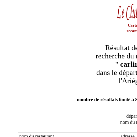
Carte
recom
Résultat d
recherche du 
"
carli
dans le dépar
l'Arié
nombre de résultats limité à 
dépa
nom du r
nom du restaurant
adresse