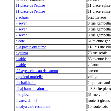
11 place de l'eglise
11 place eglise
11 place de l'eglise
11 place eglise
2 schuss
prat mataou
7 seven
8 rue gambetta
7 seven
8 rue gambetta
7 seven
8 rue gambetta
a cote
61 avenue gen 
a la patate qui fume
118 bis rue vil
a quinta
78 rue sebile
a table
63 avenue leo
a table
zi laure
abbaye - chateau de camon
camon
agnoletti murielle
village
al chaikh elie
2 quai armand 
alhaj hamade ahmad
a 3 3 cite pierr
allo pizza
61 rue villefra
alvarez daniel
route st girons
antalya cafe restaurant
15 route foix