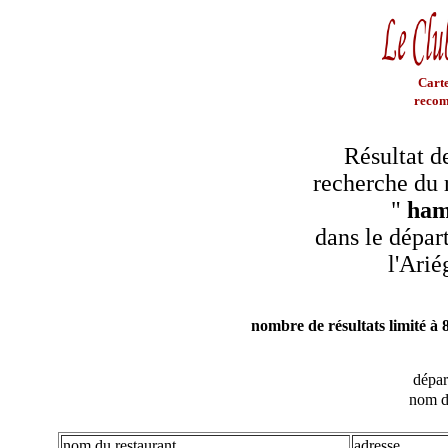
Carte
recom
Résultat d
recherche du 
"
ha
dans le dépar
l'Arié
nombre de résultats limité à 
dépa
nom d
nom du restaurant
adresse