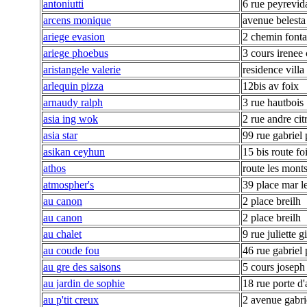
antoniutti
6 rue peyrevid
arcens monique
avenue belesta
ariege evasion
2 chemin fonta
ariege phoebus
3 cours irenee 
aristangele valerie
residence villa
arlequin pizza
12bis av foix
arnaudy ralph
3 rue hautbois
asia ing wok
2 rue andre cit
asia star
99 rue gabriel 
asikan ceyhun
15 bis route fo
athos
route les mont
atmospher's
39 place mar l
au canon
2 place breilh
au canon
2 place breilh
au chalet
9 rue juliette gi
au coude fou
46 rue gabriel 
au gre des saisons
5 cours josep
au jardin de sophie
18 rue porte d
au p'tit creux
2 avenue gabri