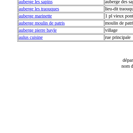
auberge les sapins
auberge des sap
auberge les traouques
lieu-dit traouq
auberge marinette
1 pl vieux pon
auberge moulin de patris
moulin de patr
auberge pierre bayle
village
aulus cuisine
rue principale
dépa
nom d