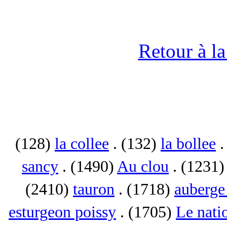
Retour à l
(128)
la collee
. (132)
la bollee
.
sancy
. (1490)
Au clou
. (1231
(2410)
tauron
. (1718)
auberge 
esturgeon poissy
. (1705)
Le nati