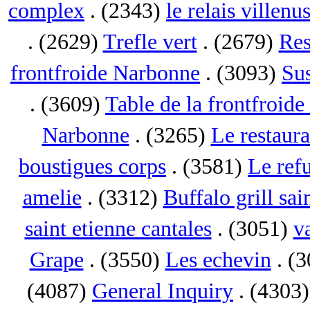
complex
. (2343)
le relais villenu
. (2629)
Trefle vert
. (2679)
Res
frontfroide Narbonne
. (3093)
Su
. (3609)
Table de la frontfroid
Narbonne
. (3265)
Le restaur
boustigues corps
. (3581)
Le ref
amelie
. (3312)
Buffalo grill sai
saint etienne cantales
. (3051)
va
Grape
. (3550)
Les echevin
. (
(4087)
General Inquiry
. (4303