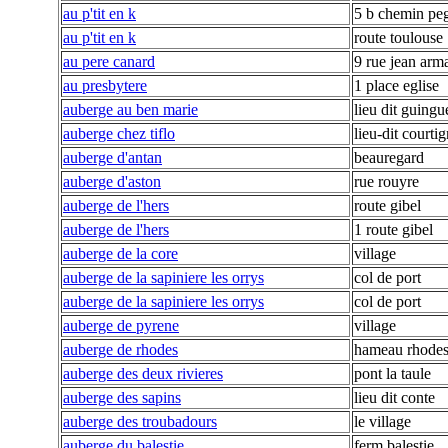
au p'tit en k
5 b chemin p
au p'tit en k
route toulouse
au pere canard
9 rue jean arm
au presbytere
1 place eglise
auberge au ben marie
lieu dit guingu
auberge chez tiflo
lieu-dit courti
auberge d'antan
beauregard
auberge d'aston
rue rouyre
auberge de l'hers
route gibel
auberge de l'hers
1 route gibel
auberge de la core
village
auberge de la sapiniere les orrys
col de port
auberge de la sapiniere les orrys
col de port
auberge de pyrene
village
auberge de rhodes
hameau rhode
auberge des deux rivieres
pont la taule
auberge des sapins
lieu dit conte
auberge des troubadours
le village
auberge du balestie
ferm balestie