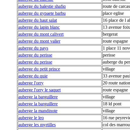
auberge du balestie shafiq
route de carca
auberge du gypaete barbu
place eglise
auberge du haut salat
16 place de l a
auberge du lapin blanc
13 avenue foix
auberge du mont calivert
bergerat
auberge du mont valier
route espagne
auberge du pays
1 place 11 no
auberge du perisse
perisse
auberge du perisse
auberge du peri
auberge du petit prince
village
auberge du quie
33 avenue paul
auberge l'orry
20 route nation
auberge l'orry le saquet
route espagne
auberge la barguillere
village
auberge la barguillere
18 ld pont
auberge la mandinote
village
auberge le leo
16 rue peyrevi
auberge les myrtilles
col des marrou