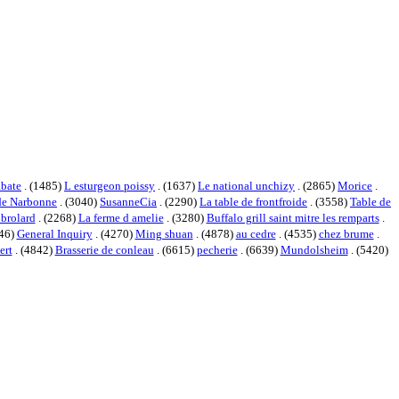
abate
. (1485)
L esturgeon poissy
. (1637)
Le national unchizy
. (2865)
Morice
.
ide Narbonne
. (3040)
SusanneCia
. (2290)
La table de frontfroide
. (3558)
Table de
 brolard
. (2268)
La ferme d amelie
. (3280)
Buffalo grill saint mitre les remparts
.
046)
General Inquiry
. (4270)
Ming shuan
. (4878)
au cedre
. (4535)
chez brume
.
ert
. (4842)
Brasserie de conleau
. (6615)
pecherie
. (6639)
Mundolsheim
. (5420)