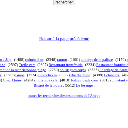
Retour à la page précédente
o a Jaja
. (1488)
colmbe d or
. (2348)
tauron
. (1661)
auberge de la palisse
. (2179)
line
. (2597)
Trefle vert
. (2607)
Restaurant frontfroide
. (2234)
Restaurant frontfro
rant de la mer Narbonne plage
. (2759)
boustigues corps
. (3535)
Le refuge de Saint
e
. (3585)
Grape
. (3524)
Les echevin
. (3052)
Bar du dome
. (4399)
Lelanceze
. (4
4)
Chez Elaine
. (4284)
L olympe cafe
. (4818)
lodiguideph com
. (5015)
L instant v
Bistrot de la houle
. (5512)
Le losange
.
toutes les recherches des restaurants de l'Ariége