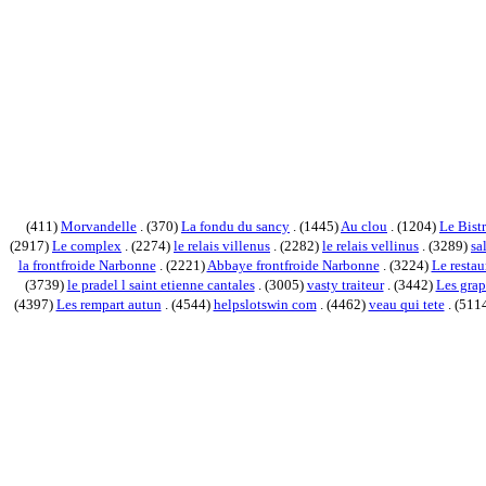
(411)
Morvandelle
. (370)
La fondu du sancy
. (1445)
Au clou
. (1204)
Le Bistr
(2917)
Le complex
. (2274)
le relais villenus
. (2282)
le relais vellinus
. (3289)
sa
la frontfroide Narbonne
. (2221)
Abbaye frontfroide Narbonne
. (3224)
Le restau
(3739)
le pradel l saint etienne cantales
. (3005)
vasty traiteur
. (3442)
Les grap
(4397)
Les rempart autun
. (4544)
helpslotswin com
. (4462)
veau qui tete
. (511