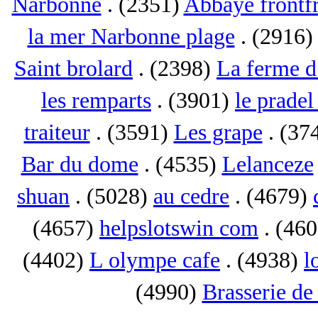
Narbonne
. (2351)
Abbaye frontf
la mer Narbonne plage
. (2916
Saint brolard
. (2398)
La ferme d
les remparts
. (3901)
le pradel
traiteur
. (3591)
Les grape
. (37
Bar du dome
. (4535)
Lelanceze
shuan
. (5028)
au cedre
. (4679)
(4657)
helpslotswin com
. (46
(4402)
L olympe cafe
. (4938)
l
(4990)
Brasserie de