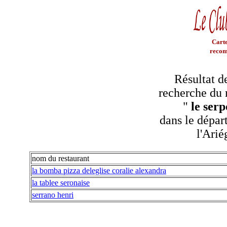
Carte
recom
Résultat d
recherche du 
"
le serp
dans le dépar
l'Arié
nom du restaurant
la bomba pizza deleglise coralie alexandra
la tablee seronaise
serrano henri