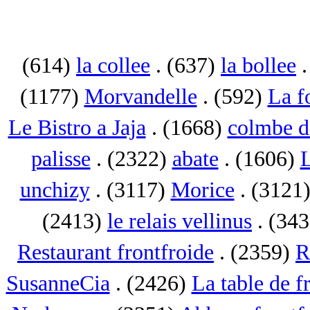
(614)
la collee
. (637)
la bollee
.
(1177)
Morvandelle
. (592)
La f
Le Bistro a Jaja
. (1668)
colmbe d
palisse
. (2322)
abate
. (1606)
L
unchizy
. (3117)
Morice
. (3121
(2413)
le relais vellinus
. (34
Restaurant frontfroide
. (2359)
R
SusanneCia
. (2426)
La table de f