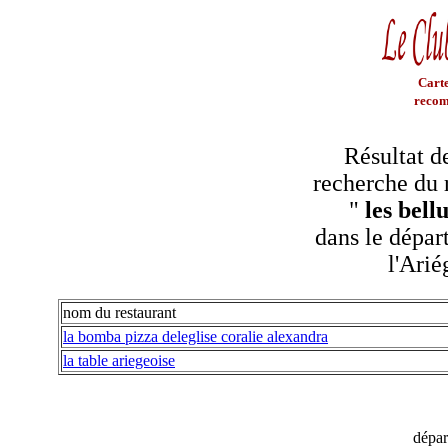
Carte
recom
Résultat d
recherche du 
"
les bell
dans le dépar
l'Arié
nom du restaurant
la bomba pizza deleglise coralie alexandra
la table ariegeoise
dépa