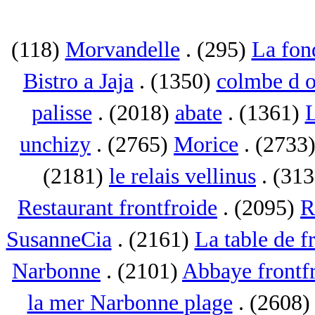
(118)
Morvandelle
. (295)
La fon
Bistro a Jaja
. (1350)
colmbe d o
palisse
. (2018)
abate
. (1361)
L
unchizy
. (2765)
Morice
. (2733
(2181)
le relais vellinus
. (31
Restaurant frontfroide
. (2095)
R
SusanneCia
. (2161)
La table de f
Narbonne
. (2101)
Abbaye frontf
la mer Narbonne plage
. (2608