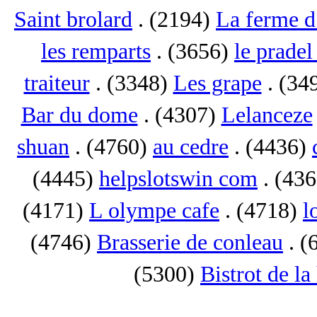
Saint brolard
. (2194)
La ferme d
les remparts
. (3656)
le pradel
traiteur
. (3348)
Les grape
. (34
Bar du dome
. (4307)
Lelanceze
shuan
. (4760)
au cedre
. (4436)
(4445)
helpslotswin com
. (43
(4171)
L olympe cafe
. (4718)
l
(4746)
Brasserie de conleau
. (
(5300)
Bistrot de la