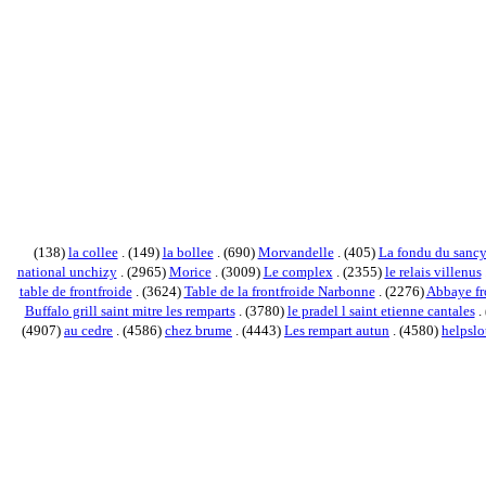
(138)
la collee
. (149)
la bollee
. (690)
Morvandelle
. (405)
La fondu du sanc
national unchizy
. (2965)
Morice
. (3009)
Le complex
. (2355)
le relais villenus
table de frontfroide
. (3624)
Table de la frontfroide Narbonne
. (2276)
Abbaye fr
Buffalo grill saint mitre les remparts
. (3780)
le pradel l saint etienne cantales
.
(4907)
au cedre
. (4586)
chez brume
. (4443)
Les rempart autun
. (4580)
helpsl