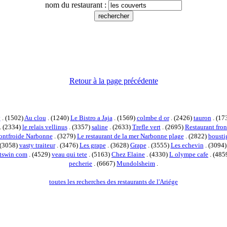
nom du restaurant :
Retour à la page précédente
y
. (1502)
Au clou
. (1240)
Le Bistro a Jaja
. (1569)
colmbe d or
. (2426)
tauron
. (17
. (2334)
le relais vellinus
. (3357)
saline
. (2633)
Trefle vert
. (2695)
Restaurant fron
ontfroide Narbonne
. (3279)
Le restaurant de la mer Narbonne plage
. (2822)
bousti
 (3058)
vasty traiteur
. (3476)
Les grape
. (3628)
Grape
. (3555)
Les echevin
. (3094
otswin com
. (4529)
veau qui tete
. (5163)
Chez Elaine
. (4330)
L olympe cafe
. (485
pecherie
. (6667)
Mundolsheim
.
toutes les recherches des restaurants de l'Ariége