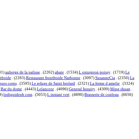
31)
auberge de la palisse
. (2262)
abate
. (1534)
L esturgeon poissy
. (1719)
Le
tfroide
. (2283)
Restaurant frontfroide Narbonne
. (3097)
SusanneCia
. (2350)
La
gues corps
. (3595)
Le refuge de Saint brolard
. (2321)
La ferme d amelie
. (3324)
)
Bar du dome
. (4443)
Lelanceze
. (4096)
General Inquiry
. (4309)
Ming shuan
.
9)
lodiguideph com
. (5053)
L instant vert
. (4890)
Brasserie de conleau
. (6656)