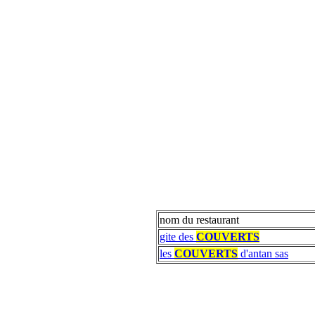
nom du restaurant
gite des
COUVERTS
les
COUVERTS
d'antan sas