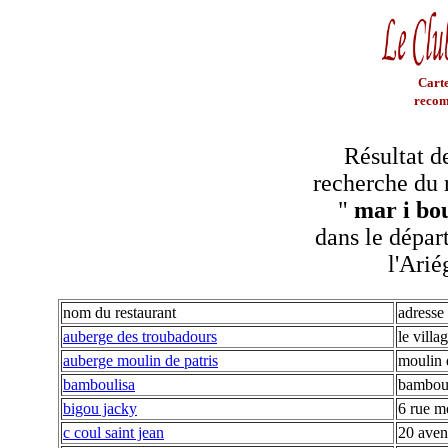
Carte
recom
Résultat d
recherche du 
"
mar i bo
dans le dépar
l'Arié
nom du restaurant
adresse
auberge des troubadours
le villa
auberge moulin de patris
moulin 
bamboulisa
bambou
bigou jacky
6 rue m
c coul saint jean
20 aven