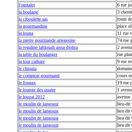
l'oustalet
6 rue ju
la boulang'
3 chem
la ciboulette sas
route de
la gourmandine
place al
la louna
11 rue 
la pierre gourmande ariegeoise
74 rue g
la regaline lahlouah aissa djohra
2 avenu
la table du boulanger
rue plai
la tour cathare
9 rue re
le chioula
domaine
le comptoir gourmand
cours m
le fougax
19 rue p
le lounge des quatre
1 avenu
le louzat 2012
avenue 
le moulin de langoust
lieu-dit
le moulin de langoust
lieu dit
le moulin de langoust
lieu dit
le moulin de langoust
lieu dit