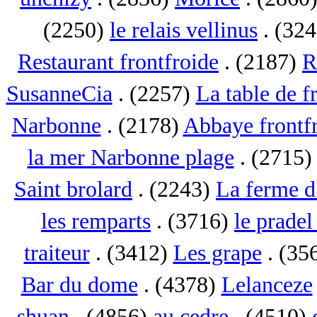
(2250)
le relais vellinus
. (32
Restaurant frontfroide
. (2187)
R
SusanneCia
. (2257)
La table de f
Narbonne
. (2178)
Abbaye frontf
la mer Narbonne plage
. (2715
Saint brolard
. (2243)
La ferme d
les remparts
. (3716)
le pradel
traiteur
. (3412)
Les grape
. (35
Bar du dome
. (4378)
Lelanceze
shuan
. (4856)
au cedre
. (4510)