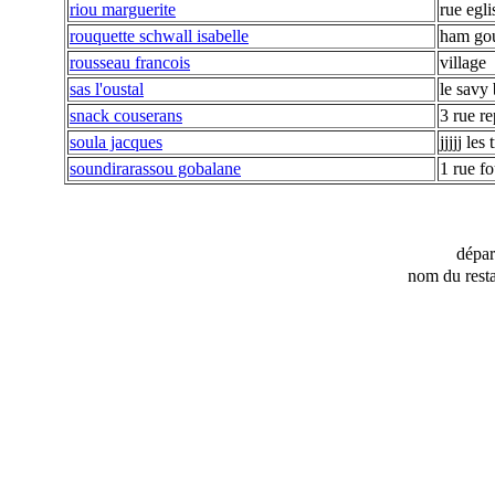
riou marguerite
rue egli
rouquette schwall isabelle
ham go
rousseau francois
village
sas l'oustal
le savy
snack couserans
3 rue r
soula jacques
jjjjj les
soundirarassou gobalane
1 rue f
dépa
nom du resta