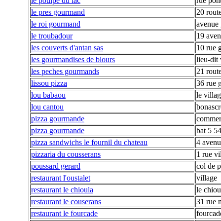
le poulpe du lac
rue pon
le pres gourmand
20 rout
le roi gourmand
avenue 
le troubadour
19 aven
les couverts d'antan sas
10 rue 
les gourmandises de blours
lieu-dit
les peches gourmands
21 rout
lissou pizza
36 rue 
lou babaou
le villa
lou cantou
bonascr
pizza gourmande
commer
pizza gourmande
bat 5 5
pizza sandwichs le fournil du chateau
4 avenu
pizzaria du cousserans
1 rue vi
poussard gerard
col de p
restaurant l'oustalet
village
restaurant le chioula
le chiou
restaurant le couserans
31 rue 
restaurant le fourcade
fourcad