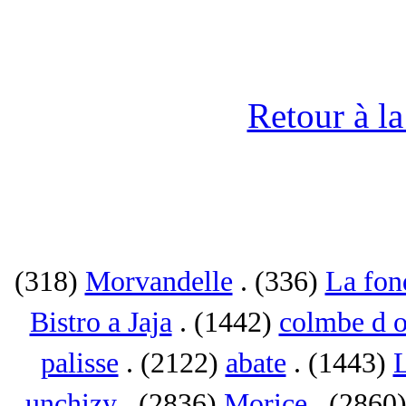
Retour à l
(318)
Morvandelle
. (336)
La fon
Bistro a Jaja
. (1442)
colmbe d o
palisse
. (2122)
abate
. (1443)
L
unchizy
. (2836)
Morice
. (2860