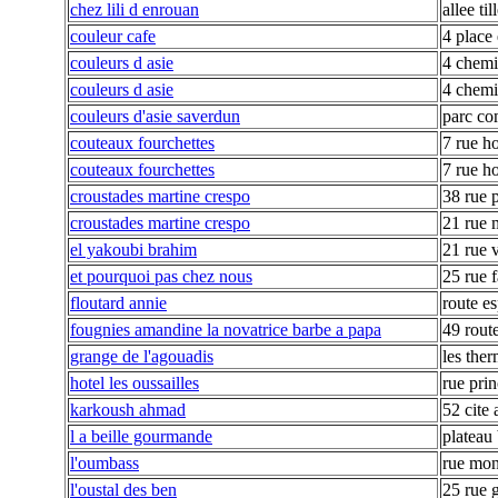
chez lili d enrouan
allee til
couleur cafe
4 place 
couleurs d asie
4 chemi
couleurs d asie
4 chemi
couleurs d'asie saverdun
parc com
couteaux fourchettes
7 rue h
couteaux fourchettes
7 rue h
croustades martine crespo
38 rue 
croustades martine crespo
21 rue 
el yakoubi brahim
21 rue 
et pourquoi pas chez nous
25 rue f
floutard annie
route e
fougnies amandine la novatrice barbe a papa
49 rout
grange de l'agouadis
les the
hotel les oussailles
rue prin
karkoush ahmad
52 cite 
l a beille gourmande
plateau 
l'oumbass
rue mo
l'oustal des ben
25 rue 