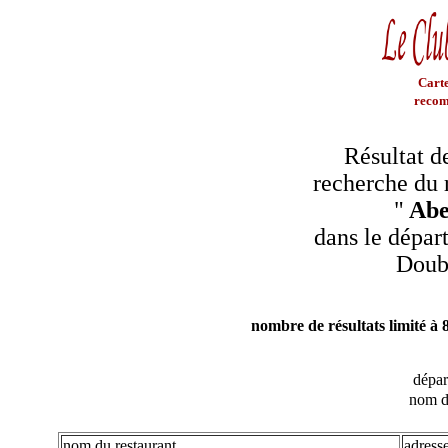
Carte
recom
Résultat d
recherche du 
"
Ab
dans le dépar
Doub
nombre de résultats limité à 
dépa
nom d
nom du restaurant
adress