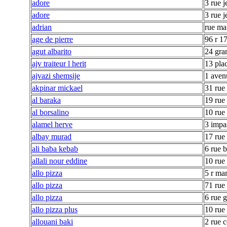
adore
3 rue 
adore
3 rue 
adrian
rue ma
age de pierre
96 r 1
agut albarito
24 gra
ajv traiteur l herit
13 plac
ajvazi shemsije
1 aven
akpinar mickael
31 rue
al baraka
19 rue
al borsalino
10 rue
alamel herve
3 impa
albay murad
17 rue 
ali baba kebab
6 rue 
allali nour eddine
10 rue
allo pizza
5 r ma
allo pizza
71 rue
allo pizza
6 rue 
allo pizza plus
10 rue
allouani baki
2 rue 