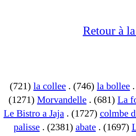
Retour à l
(721)
la collee
. (746)
la bollee
.
(1271)
Morvandelle
. (681)
La f
Le Bistro a Jaja
. (1727)
colmbe d
palisse
. (2381)
abate
. (1697)
L