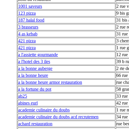
1001 saveurs
2 rue v
123 pizza
9 bis 
187 halal food
31 bis
3 brasseurs
2 rue r
4 as kebab
31 rue
421 pizza
3 chem
421 pizza
1 rue 
a l'assiette gourmande
12 rue
a l'hotel des 3 iles
39 b r
a la bonne auberge
2 rte 
a la bonne heure
66 rue 
a la bonne heure armor restauration
rue cha
a la fortune du pot
58 gra
ab25
33 rue
abines eurl
42 rue
academie culinaire du doubs
1 rue 
academie culinaire du doubs acd recrutemen
34 rue
achard restauration
rue be