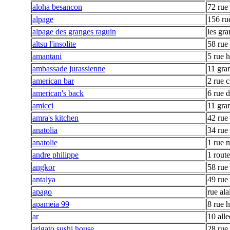
aloha besancon
72 rue
alpage
156 ru
alpage des granges raguin
les gr
altsu l'insolite
58 rue
amantani
5 rue h
ambassade jurassienne
11 gra
american bar
2 rue c
american's back
6 rue 
amicci
11 gra
amra's kitchen
42 rue 
anatolia
34 rue 
anatolie
1 rue 
andre philippe
1 rout
angkor
58 rue
antalya
49 rue 
apago
rue ala
apameia 99
8 rue h
ar
10 all
arigato sushi house
28 rue