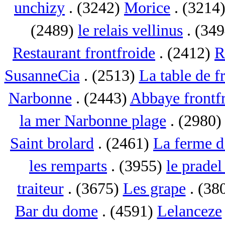
unchizy
. (3242)
Morice
. (3214
(2489)
le relais vellinus
. (34
Restaurant frontfroide
. (2412)
R
SusanneCia
. (2513)
La table de f
Narbonne
. (2443)
Abbaye frontf
la mer Narbonne plage
. (2980
Saint brolard
. (2461)
La ferme d
les remparts
. (3955)
le pradel
traiteur
. (3675)
Les grape
. (38
Bar du dome
. (4591)
Lelanceze