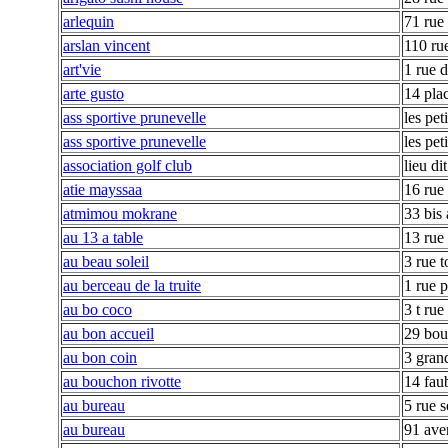
arlequin
71 rue 
arslan vincent
110 ru
art'vie
1 rue 
arte gusto
14 pla
ass sportive prunevelle
les pet
ass sportive prunevelle
les pet
association golf club
lieu di
atie mayssaa
16 rue
atmimou mokrane
33 bis
au 13 a table
13 rue
au beau soleil
3 rue t
au berceau de la truite
1 rue 
au bo coco
3 t rue
au bon accueil
29 bou
au bon coin
3 gran
au bouchon rivotte
14 fau
au bureau
5 rue 
au bureau
91 ave