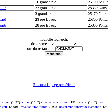
16 grande rue
25190 St Hip
taur
22 grande rue
25330 Nans 
3 grande rue
25170 Noiro
sarti
28 rue lavaux
25300 Pontar
sarti
28 rue lavaux
25300 Pontar
nouvelle recherche
département
nom du restaurant :
Retour à la page précédente
be d or
. (2032)
tauron
. (1417)
auberge de la palisse
. (1910)
abate
. (1282)
L estur
e vert
. (2390)
Restaurant frontfroide
. (1998)
Restaurant frontfroide Narbonne
. (2