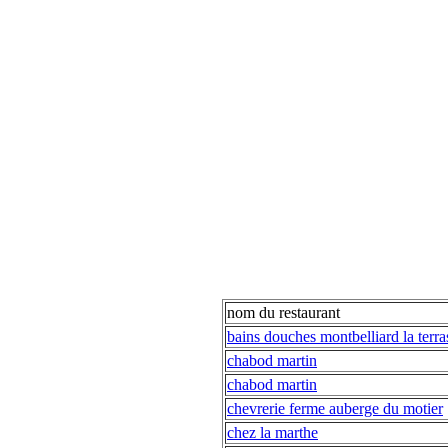
nom du restaurant
bains douches montbelliard la terra
chabod martin
chabod martin
chevrerie ferme auberge du motier
chez la marthe