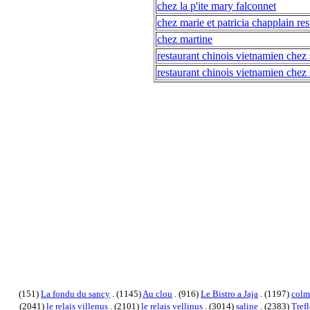
chez la p'ite mary falconnet
chez marie et patricia chapplain res
chez martine
restaurant chinois vietnamien chez 
restaurant chinois vietnamien chez 
(151)
La fondu du sancy
. (1145)
Au clou
. (916)
Le Bistro a Jaja
. (1197)
colm
(2041)
le relais villenus
. (2101)
le relais vellinus
. (3014)
saline
. (2383)
Trefl