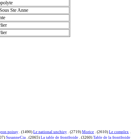
polyte
Sous Ste Anne
nte
lier
lier
geon poissy
. (1490)
Le national unchizy
. (2719)
Morice
. (2610)
Le complex
.
807)
SusanneCia
. (2065)
La table de frontfroide
. (3260)
Table de la frontfroide