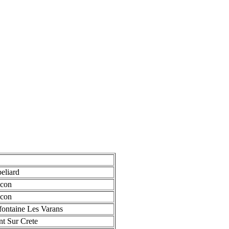
eliard
ncon
ncon
fontaine Les Varans
t Sur Crete