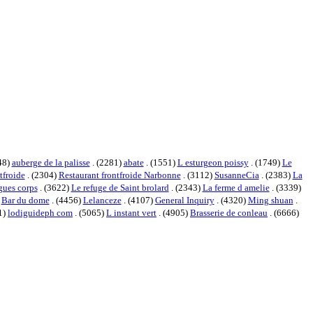
48)
auberge de la palisse
. (2281)
abate
. (1551)
L esturgeon poissy
. (1749)
Le
tfroide
. (2304)
Restaurant frontfroide Narbonne
. (3112)
SusanneCia
. (2383)
La
gues corps
. (3622)
Le refuge de Saint brolard
. (2343)
La ferme d amelie
. (3339)
)
Bar du dome
. (4456)
Lelanceze
. (4107)
General Inquiry
. (4320)
Ming shuan
.
1)
lodiguideph com
. (5065)
L instant vert
. (4905)
Brasserie de conleau
. (6666)