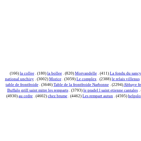
(166)
la collee
. (180)
la bollee
. (820)
Morvandelle
. (411)
La fondu du sanc
national unchizy
. (3002)
Morice
. (3059)
Le complex
. (2388)
le relais villenus
table de frontfroide
. (3646)
Table de la frontfroide Narbonne
. (2294)
Abbaye fr
Buffalo grill saint mitre les remparts
. (3793)
le pradel l saint etienne cantales
.
(4930)
au cedre
. (4602)
chez brume
. (4462)
Les rempart autun
. (4595)
helpsl