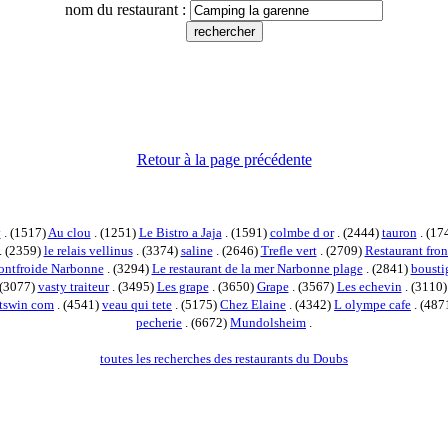
nom du restaurant :
Retour à la page précédente
y
. (1517)
Au clou
. (1251)
Le Bistro a Jaja
. (1591)
colmbe d or
. (2444)
tauron
. (17
. (2359)
le relais vellinus
. (3374)
saline
. (2646)
Trefle vert
. (2709)
Restaurant fron
ontfroide Narbonne
. (3294)
Le restaurant de la mer Narbonne plage
. (2841)
bousti
 (3077)
vasty traiteur
. (3495)
Les grape
. (3650)
Grape
. (3567)
Les echevin
. (3110
otswin com
. (4541)
veau qui tete
. (5175)
Chez Elaine
. (4342)
L olympe cafe
. (487
pecherie
. (6672)
Mundolsheim
.
toutes les recherches des restaurants du Doubs