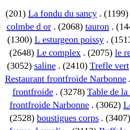
(201)
La fondu du sancy
. (1199
colmbe d or
. (2068)
tauron
. (1
(1300)
L esturgeon poissy
. (151
(2648)
Le complex
. (2075)
le r
(3052)
saline
. (2410)
Trefle vert
Restaurant frontfroide Narbonne
frontfroide
. (3278)
Table de la
frontfroide Narbonne
. (3062)
L
(2528)
boustigues corps
. (3407