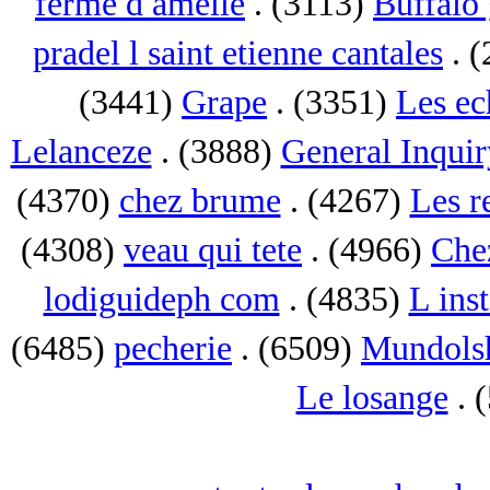
ferme d amelie
. (3113)
Buffalo 
pradel l saint etienne cantales
. 
(3441)
Grape
. (3351)
Les ec
Lelanceze
. (3888)
General Inquir
(4370)
chez brume
. (4267)
Les r
(4308)
veau qui tete
. (4966)
Che
lodiguideph com
. (4835)
L inst
(6485)
pecherie
. (6509)
Mundols
Le losange
. 