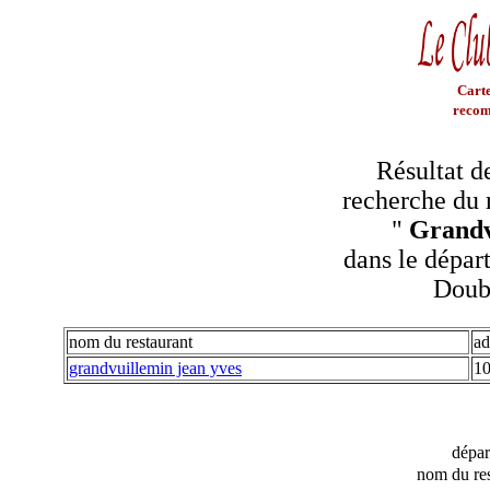
Carte
recom
Résultat d
recherche du 
"
Grandv
dans le dépar
Doub
nom du restaurant
ad
grandvuillemin jean yves
10
dépa
nom du res