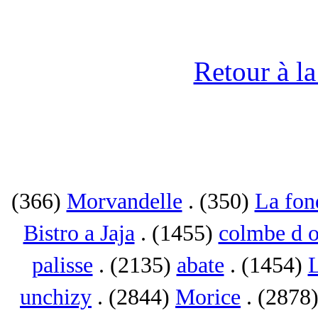
Retour à l
(366)
Morvandelle
. (350)
La fon
Bistro a Jaja
. (1455)
colmbe d o
palisse
. (2135)
abate
. (1454)
L
unchizy
. (2844)
Morice
. (2878