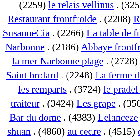
(2259)
le relais vellinus
. (32
Restaurant frontfroide
. (2208)
R
SusanneCia
. (2266)
La table de f
Narbonne
. (2186)
Abbaye frontf
la mer Narbonne plage
. (2728
Saint brolard
. (2248)
La ferme d
les remparts
. (3724)
le pradel
traiteur
. (3424)
Les grape
. (35
Bar du dome
. (4383)
Lelanceze
shuan
. (4860)
au cedre
. (4515)