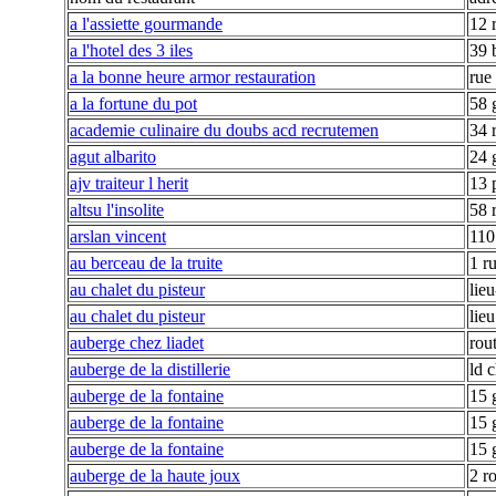
a l'assiette gourmande
12 
a l'hotel des 3 iles
39 
a la bonne heure armor restauration
rue 
a la fortune du pot
58 
academie culinaire du doubs acd recrutemen
34 
agut albarito
24 
ajv traiteur l herit
13 p
altsu l'insolite
58 
arslan vincent
110
au berceau de la truite
1 r
au chalet du pisteur
lie
au chalet du pisteur
lieu
auberge chez liadet
rou
auberge de la distillerie
ld 
auberge de la fontaine
15 
auberge de la fontaine
15 
auberge de la fontaine
15 
auberge de la haute joux
2 ro