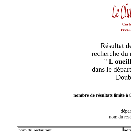
Carte
recom
Résultat d
recherche du 
"
L oueill
dans le dépar
Doub
nombre de résultats limité à 
dépa
nom du rest
nom du restaurant
adr