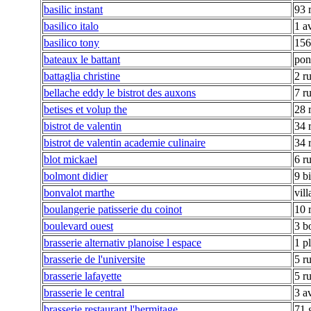
basilic instant
93 
basilico italo
1 a
basilico tony
156
bateaux le battant
pon
battaglia christine
2 r
bellache eddy le bistrot des auxons
7 r
betises et volup the
28 
bistrot de valentin
34 
bistrot de valentin academie culinaire
34 
blot mickael
6 r
bolmont didier
9 b
bonvalot marthe
vil
boulangerie patisserie du coinot
10 
boulevard ouest
3 b
brasserie alternativ planoise l espace
1 p
brasserie de l'universite
5 r
brasserie lafayette
5 ru
brasserie le central
3 a
brasserie restaurant l'hermitage
71 