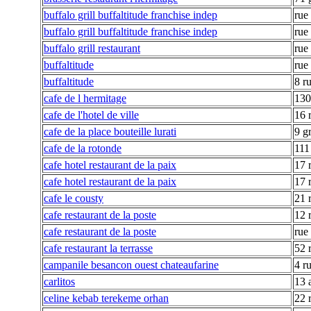
buffalo grill buffaltitude franchise indep
rue
buffalo grill buffaltitude franchise indep
rue
buffalo grill restaurant
rue
buffaltitude
rue
buffaltitude
8 r
cafe de l hermitage
130
cafe de l'hotel de ville
16 
cafe de la place bouteille lurati
9 g
cafe de la rotonde
111
cafe hotel restaurant de la paix
17 
cafe hotel restaurant de la paix
17 
cafe le cousty
21 
cafe restaurant de la poste
12 r
cafe restaurant de la poste
rue
cafe restaurant la terrasse
52 
campanile besancon ouest chateaufarine
4 r
carlitos
13 
celine kebab terekeme orhan
22 