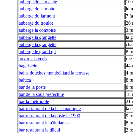
auberge de la malate
10 
auberge de la motte
ld 
auberge du larmont
7 f
auberge du troulot
26 
auberge la comtoise
3 r
auberge la grangette
la 
auberge la grangette
chal
auberge le grand git
8 r
aux relais verts
rue
bagelstein
44 
bains douches montbelliard la terrasse
4 r
baltica
8 ru
bar de la poste
8 r
bar de la sous prefecture
18 
bar la metropole
21 
bar restaurant de la base nautique
la 
bar restaurant de la poste le 1900
9 r
bar restaurant le p'tit damas
8 r
bar restaurant le tilleul
2 ro