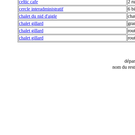
celtic cafe
2 r
cercle interadministratif
6 b
chalet du nid d'aigle
cha
chalet gillard
gra
chalet gillard
rout
chalet gillard
rout
dépa
nom du rest