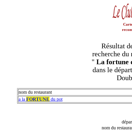
Carte
recom
Résultat d
recherche du 
"
La fortune 
dans le dépar
Doub
nom du restaurant
a la
FORTUNE
du pot
dépa
nom du restaura