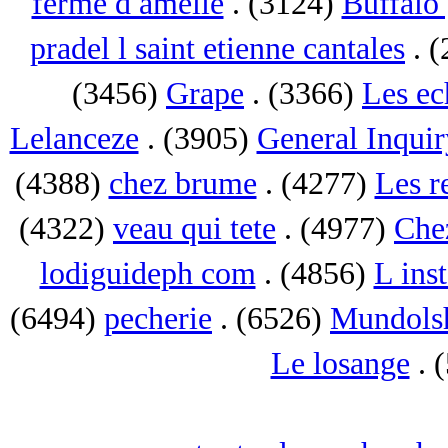
ferme d amelie
. (3124)
Buffalo 
pradel l saint etienne cantales
. 
(3456)
Grape
. (3366)
Les ec
Lelanceze
. (3905)
General Inquir
(4388)
chez brume
. (4277)
Les r
(4322)
veau qui tete
. (4977)
Che
lodiguideph com
. (4856)
L inst
(6494)
pecherie
. (6526)
Mundols
Le losange
. 