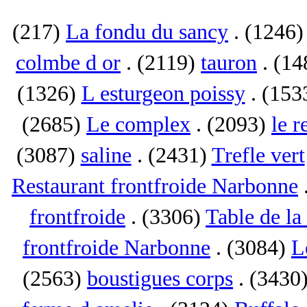
(217)
La fondu du sancy
. (1246
colmbe d or
. (2119)
tauron
. (1
(1326)
L esturgeon poissy
. (153
(2685)
Le complex
. (2093)
le r
(3087)
saline
. (2431)
Trefle vert
Restaurant frontfroide Narbonne
frontfroide
. (3306)
Table de la
frontfroide Narbonne
. (3084)
L
(2563)
boustigues corps
. (3430