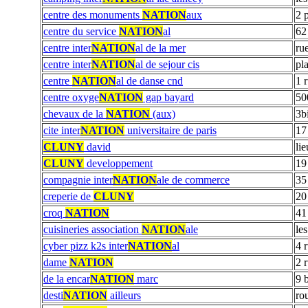
centre des monuments
NATION
aux
2 
centre du service
NATION
al
62
centre inter
NATION
al de la mer
ru
centre inter
NATION
al de sejour cis
pl
centre
NATION
al de danse cnd
1 
centre oxyge
NATION
gap bayard
50
chevaux de la
NATION
(aux)
3b
cite inter
NATION
universitaire de paris
17
CLUNY
david
lie
CLUNY
developpement
19
compagnie inter
NATION
ale de commerce
35
creperie de
CLUNY
20
croq
NATION
41
cuisineries association
NATION
ale
le
cyber pizz k2s inter
NATION
al
4 r
dame
NATION
2 
de la encar
NATION
marc
9 
desti
NATION
ailleurs
ro