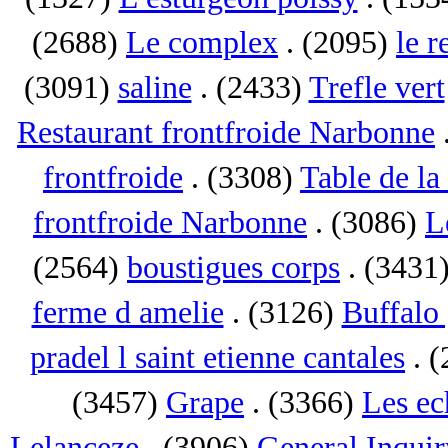
(2688)
Le complex
. (2095)
le r
(3091)
saline
. (2433)
Trefle vert
Restaurant frontfroide Narbonne
frontfroide
. (3308)
Table de la
frontfroide Narbonne
. (3086)
L
(2564)
boustigues corps
. (3431
ferme d amelie
. (3126)
Buffalo 
pradel l saint etienne cantales
. 
(3457)
Grape
. (3366)
Les ec
Lelanceze
. (3906)
General Inquir