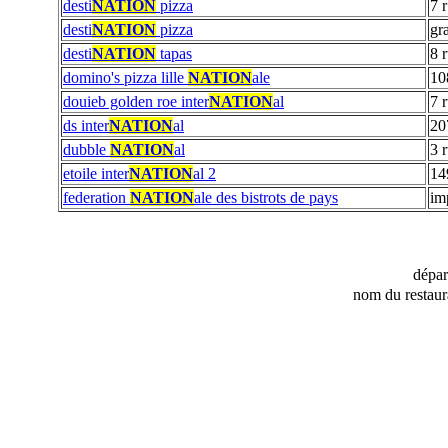
desti
NATION
pizza
7 r
desti
NATION
pizza
gr
desti
NATION
tapas
8 
domino's pizza lille
NATION
ale
10
douieb golden roe inter
NATION
al
7 
ds inter
NATION
al
20
dubble
NATION
al
3 
etoile inter
NATION
al 2
14
federation
NATION
ale des bistrots de pays
im
dépa
nom du restaur