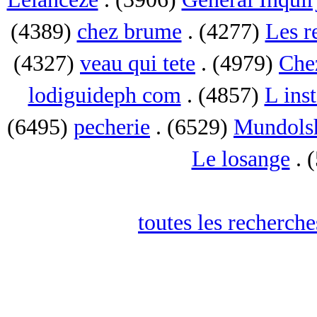
(4389)
chez brume
. (4277)
Les r
(4327)
veau qui tete
. (4979)
Che
lodiguideph com
. (4857)
L inst
(6495)
pecherie
. (6529)
Mundols
Le losange
. 
toutes les recherch