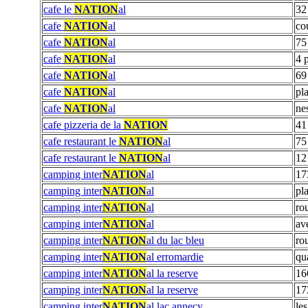
cafe le
NATION
al
32
cafe
NATION
al
co
cafe
NATION
al
75
cafe
NATION
al
4 
cafe
NATION
al
69
cafe
NATION
al
pl
cafe
NATION
al
ne
cafe pizzeria de la
NATION
41
cafe restaurant le
NATION
al
75
cafe restaurant le
NATION
al
12
camping inter
NATION
al
17
camping inter
NATION
al
pl
camping inter
NATION
al
ro
camping inter
NATION
al
av
camping inter
NATION
al du lac bleu
ro
camping inter
NATION
al erromardie
qu
camping inter
NATION
al la reserve
16
camping inter
NATION
al la reserve
17
camping inter
NATION
al lac annecy
le