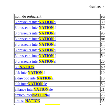
résultats t
nom du restaurant
ad
3 brasseurs inter
NATION
al
30
3 brasseurs inter
NATION
al
18
3 brasseurs inter
NATION
al
96
3 brasseurs inter
NATION
al
ru
3 brasseurs inter
NATION
al
1 
3 brasseurs inter
NATION
al
2 
3 brasseurs inter
NATION
al
5 
3 brasseurs inter
NATION
al
26
30
NATION
pl
abb inter
NATION
al
10
aldawood inter
NATION
al
10
alfa inter
NATION
ale
5 
alliance inter
NATION
ale
21
amtico inter
NATION
al
25
arkose
NATION
35