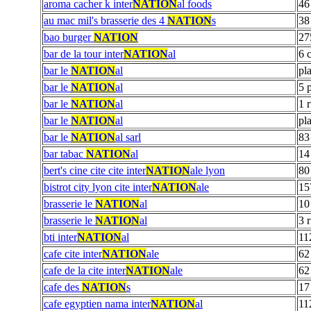
aroma cacher k inter
NATION
al foods
46
au mac mil's brasserie des 4
NATION
s
38 
bao burger
NATION
27
bar de la tour inter
NATION
al
6 
bar le
NATION
al
pl
bar le
NATION
al
5 
bar le
NATION
al
1 
bar le
NATION
al
pl
bar le
NATION
al sarl
83
bar tabac
NATION
al
14
bert's cine cite cite inter
NATION
ale lyon
80
bistrot city lyon cite inter
NATION
ale
15
brasserie le
NATION
al
10
brasserie le
NATION
al
3 
bti inter
NATION
al
11
cafe cite inter
NATION
ale
62
cafe de la cite inter
NATION
ale
62
cafe des
NATION
s
17
cafe egyptien nama inter
NATION
al
11