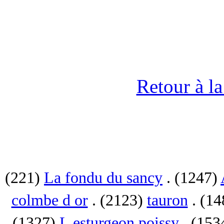
Retour à l
(221)
La fondu du sancy
. (1247)
colmbe d or
. (2123)
tauron
. (1
(1327)
L esturgeon poissy
. (153