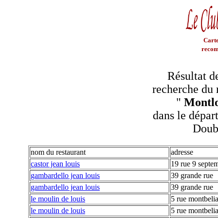
Carte
recom
Résultat d
recherche du 
"
Montlo
dans le dépar
Doub
nom du restaurant
adresse
castor jean louis
19 rue 9 septe
gambardello jean louis
39 grande rue
gambardello jean louis
39 grande rue
le moulin de louis
5 rue montbeli
le moulin de louis
5 rue montbeli