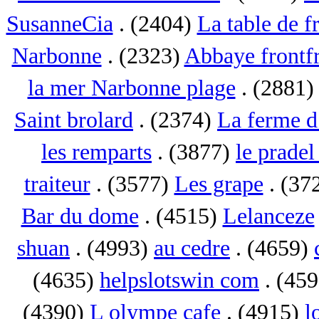
SusanneCia
. (2404)
La table de f
Narbonne
. (2323)
Abbaye frontf
la mer Narbonne plage
. (2881
Saint brolard
. (2374)
La ferme d
les remparts
. (3877)
le pradel
traiteur
. (3577)
Les grape
. (37
Bar du dome
. (4515)
Lelanceze
shuan
. (4993)
au cedre
. (4659)
(4635)
helpslotswin com
. (45
(4390)
L olympe cafe
. (4915)
l