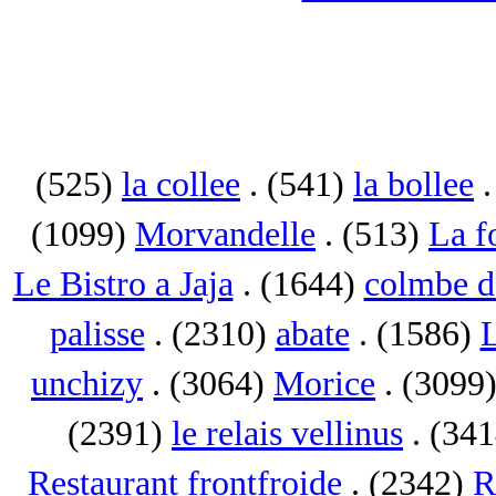
(525)
la collee
. (541)
la bollee
.
(1099)
Morvandelle
. (513)
La f
Le Bistro a Jaja
. (1644)
colmbe d
palisse
. (2310)
abate
. (1586)
L
unchizy
. (3064)
Morice
. (3099
(2391)
le relais vellinus
. (34
Restaurant frontfroide
. (2342)
R