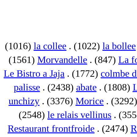
(1016)
la collee
. (1022)
la bollee
(1561)
Morvandelle
. (847)
La f
Le Bistro a Jaja
. (1772)
colmbe d
palisse
. (2438)
abate
. (1808)
L
unchizy
. (3376)
Morice
. (3292
(2548)
le relais vellinus
. (35
Restaurant frontfroide
. (2474)
R