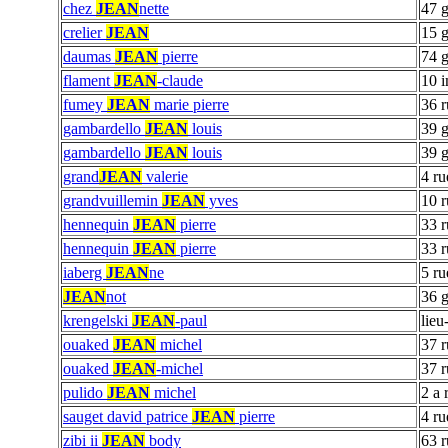
chez
JEAN
nette
47 g
crelier
JEAN
15 g
daumas
JEAN
pierre
74 g
flament
JEAN
-claude
10 
fumey
JEAN
marie pierre
36 r
gambardello
JEAN
louis
39 g
gambardello
JEAN
louis
39 g
grand
JEAN
valerie
4 ru
grandvuillemin
JEAN
yves
10 r
hennequin
JEAN
pierre
33 r
hennequin
JEAN
pierre
33 r
iaberg
JEAN
ne
5 ru
JEAN
not
36 g
krengelski
JEAN
-paul
lieu
ouaked
JEAN
michel
37 r
ouaked
JEAN
-michel
37 r
pulido
JEAN
michel
2 a 
sauget david patrice
JEAN
pierre
4 ru
zibi ii
JEAN
body
63 r