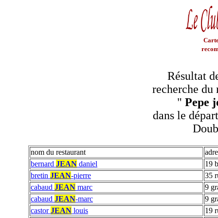
Carte
recom
Résultat d
recherche du 
"
Pepe j
dans le dépar
Doub
nom du restaurant
adre
bernard
JEAN
daniel
19 b
bretin
JEAN
-pierre
35 r
cabaud
JEAN
marc
9 gr
cabaud
JEAN
-marc
9 gr
castor
JEAN
louis
19 r