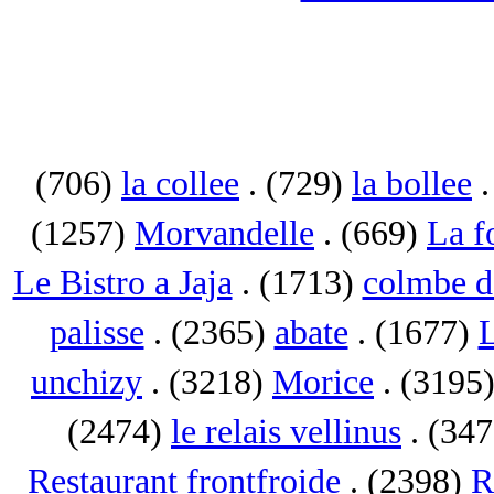
(706)
la collee
. (729)
la bollee
.
(1257)
Morvandelle
. (669)
La f
Le Bistro a Jaja
. (1713)
colmbe d
palisse
. (2365)
abate
. (1677)
L
unchizy
. (3218)
Morice
. (3195
(2474)
le relais vellinus
. (34
Restaurant frontfroide
. (2398)
R