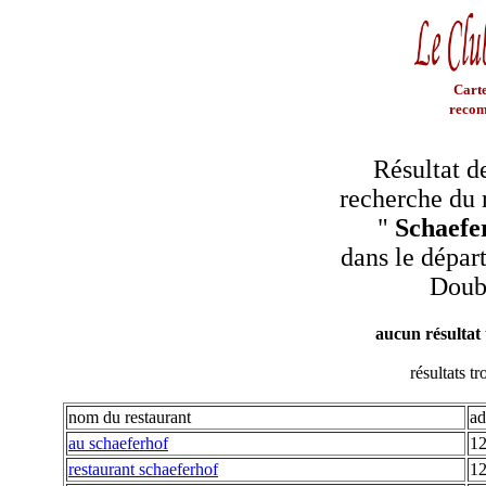
Carte
recom
Résultat d
recherche du 
"
Schaefe
dans le dépar
Doub
aucun résultat
résultats t
nom du restaurant
ad
au schaeferhof
12
restaurant schaeferhof
12