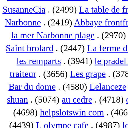
SusanneCia
. (2499)
La table de f
Narbonne
. (2419)
Abbaye frontf
la mer Narbonne plage
. (2970
Saint brolard
. (2447)
La ferme d
les remparts
. (3941)
le pradel
traiteur
. (3656)
Les grape
. (37
Bar du dome
. (4580)
Lelanceze
shuan
. (5074)
au cedre
. (4718)
(4698)
helpslotswin com
. (46
(4439)
L olympe cafe
. (4987)
l