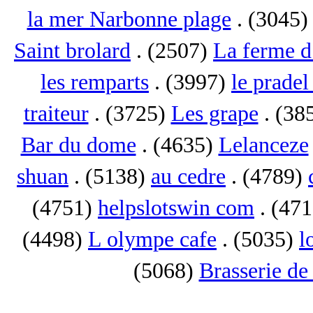
la mer Narbonne plage
. (3045
Saint brolard
. (2507)
La ferme d
les remparts
. (3997)
le pradel
traiteur
. (3725)
Les grape
. (38
Bar du dome
. (4635)
Lelanceze
shuan
. (5138)
au cedre
. (4789)
(4751)
helpslotswin com
. (47
(4498)
L olympe cafe
. (5035)
l
(5068)
Brasserie de