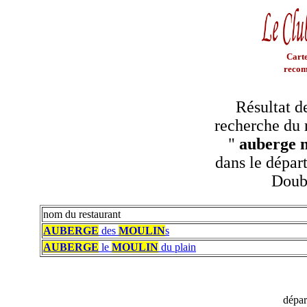
Carte
recom
Résultat d
recherche du 
"
auberge 
dans le dépar
Doub
nom du restaurant
AUBERGE
des
MOULIN
s
AUBERGE
le
MOULIN
du plain
dépa