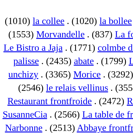
(1010)
la collee
. (1020)
la bollee
(1553)
Morvandelle
. (837)
La f
Le Bistro a Jaja
. (1771)
colmbe d
palisse
. (2435)
abate
. (1799)
L
unchizy
. (3365)
Morice
. (3292
(2546)
le relais vellinus
. (35
Restaurant frontfroide
. (2472)
R
SusanneCia
. (2566)
La table de f
Narbonne
. (2513)
Abbaye frontf