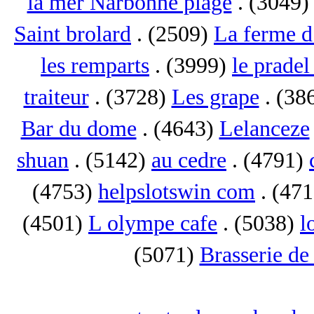
la mer Narbonne plage
. (3049
Saint brolard
. (2509)
La ferme d
les remparts
. (3999)
le pradel
traiteur
. (3728)
Les grape
. (38
Bar du dome
. (4643)
Lelanceze
shuan
. (5142)
au cedre
. (4791)
(4753)
helpslotswin com
. (47
(4501)
L olympe cafe
. (5038)
l
(5071)
Brasserie de