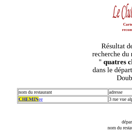
Carte
recom
Résultat d
recherche du 
"
quatres 
dans le dépar
Doub
nom du restaurant
adresse
CHEMIN
ee
3 rue vue al
dépa
nom du resta