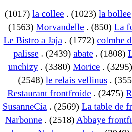
(1017)
la collee
. (1023)
la bollee
(1563)
Morvandelle
. (850)
La f
Le Bistro a Jaja
. (1772)
colmbe d
palisse
. (2439)
abate
. (1808)
L
unchizy
. (3380)
Morice
. (3295
(2548)
le relais vellinus
. (35
Restaurant frontfroide
. (2475)
R
SusanneCia
. (2569)
La table de f
Narbonne
. (2518)
Abbaye frontf