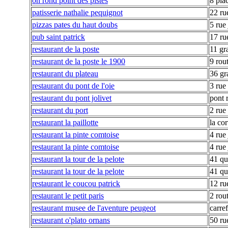
oh rond point des pistes
8 pla
patisserie nathalie pequignot
22 ru
pizzas pates du haut doubs
5 rue 
pub saint patrick
17 ru
restaurant de la poste
11 gr
restaurant de la poste le 1900
9 rou
restaurant du plateau
36 gr
restaurant du pont de l'oie
3 rue 
restaurant du pont jolivet
pont 
restaurant du port
2 rue
restaurant la paillotte
la co
restaurant la pinte comtoise
4 rue
restaurant la pinte comtoise
4 rue
restaurant la tour de la pelote
41 qu
restaurant la tour de la pelote
41 qu
restaurant le coucou patrick
12 ru
restaurant le petit paris
2 rou
restaurant musee de l'aventure peugeot
carre
restaurant o'plato ornans
50 ru