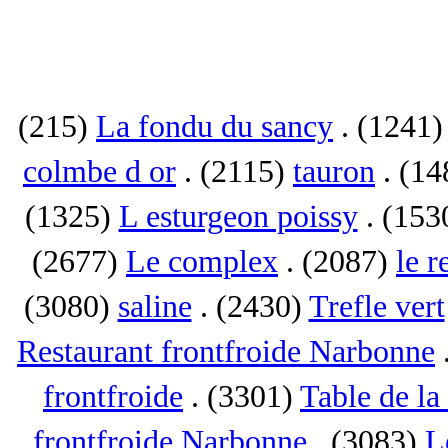
(215)
La fondu du sancy
. (1241
colmbe d or
. (2115)
tauron
. (1
(1325)
L esturgeon poissy
. (153
(2677)
Le complex
. (2087)
le r
(3080)
saline
. (2430)
Trefle vert
Restaurant frontfroide Narbonne
frontfroide
. (3301)
Table de la
frontfroide Narbonne
. (3083)
L