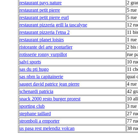
restaurant pays nature
2 gra
restaurant petit pierre
5 ru
restaurant petit pierre eurl
5 ru
restaurant pizzeria grill la tascalyne
12 rue
restaurant pizzeria l'etna 2
11 bi
restaurant planet loisirs
1 rue
ristorante del arte pontarlier
2 bis
rotisserie ronny vurpillot
rue p
salvi sports
10 rue
sas du pti hugo
11 c
sas nbm la capitainerie
quai 
sauget david patrice jean pierre
4 rue
schenardi patricia
42 gr
snack 2000 resto burger prorest
10 al
sporting club
3 rue 
stephane taillard
27 ru
stromboli a emporter
77 ru
us pasa rest melendiz volcan
38 ru