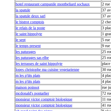
hotel restaurant campanile montbeliard sochaux
2 rue
la spatule
37 av
la spatule deux sarl
37 av
le bistrot comptois
2 che
le relais de la poste
3 plac
le saint hippolyte
1 gra
le sept
5 rue
le temps present
9 rue
les paturages
25 ro
les paturages sas elbe
25 ro
les terrasses de saint hippolyte
place 
lopes christophe ma cuisine vegetarienne
30 ru
m les p'tits plats
4 pla
m les p'tits plats
4 pla
maison poinsot
rue ju
mcdonald's pontarlier
72 ru
monsieur victor comptoir biologique
11 ru
monsieur victor comptoir biologique
41 ru