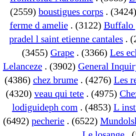
(2559)
boustigues corps
. (3424
ferme d amelie
. (3122)
Buffalo 
pradel l saint etienne cantales
. 
(3455)
Grape
. (3366)
Les ec
Lelanceze
. (3902)
General Inquir
(4386)
chez brume
. (4276)
Les r
(4320)
veau qui tete
. (4975)
Che
lodiguideph com
. (4853)
L inst
(6492)
pecherie
. (6522)
Mundols
Le losange
. 