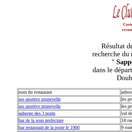
Carte
recom
Résultat d
recherche du 
"
Sapp
dans le dépar
Doub
nom du restaurant
adres
ass sportive prunevelle
les pe
ass sportive prunevelle
les pe
auberge des 3 ponts
val d
bar de la sous prefecture
18 ru
bar restaurant de la poste le 1900
9 rou