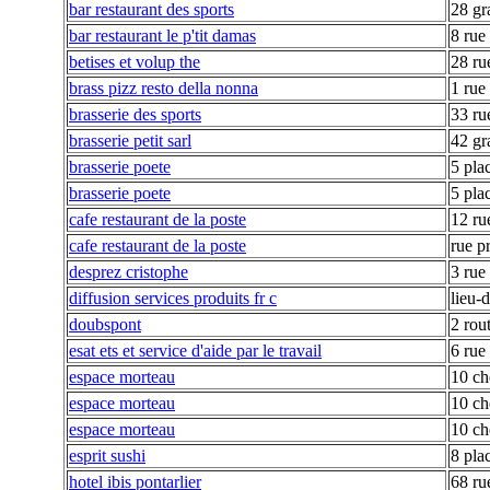
bar restaurant des sports
28 gr
bar restaurant le p'tit damas
8 rue
betises et volup the
28 ru
brass pizz resto della nonna
1 rue
brasserie des sports
33 ru
brasserie petit sarl
42 gr
brasserie poete
5 pla
brasserie poete
5 pla
cafe restaurant de la poste
12 rue
cafe restaurant de la poste
rue p
desprez cristophe
3 rue
diffusion services produits fr c
lieu-
doubspont
2 rout
esat ets et service d'aide par le travail
6 rue 
espace morteau
10 ch
espace morteau
10 ch
espace morteau
10 ch
esprit sushi
8 pla
hotel ibis pontarlier
68 ru